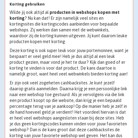
Korting gebruiken
Wilde jij ook altijd al
producten in webshops kopen met
korting
? Nu kan dat! Er zijn namelijk veel sites en
kortingssites die kortingscodes aanbieden voor bepaalde
webshops. Zij werken dan samen met de webwinkels,
waardoor zij de korting kunnen uitgeven. Jij kunt daarom leuke
producten kopen met korting.
Deze korting is ook super leuk voor jouw portemonnee, want je
bespaart er veel geld mee! Heb je dus altijd al een leuk
product gezien, maar vond je het te duur? Kijk dan goed of er
korting te vinden is voor dat product. De kans daartoe is
namelijk groot, want heel veel webwinkels bieden korting aan!
Er zijn ook veel zogeheten cashbacksites. Je kunt jezelf
daarop gratis aanmelden. Daarna krijg je een persoonlijke link
naar een webshop toe gestuurd. Als je vervolgens via die link
een product koopt op die website, dan krijg je een bepaald
percentage terug van je aankoop! Op die manier heb je zelf in
de hand hoeveel geld je verdient! Het voordeel hiervan is dat
er heel veel webshops aangesloten staan bij deze sites. Heb
je dus geen kortingscodes kunnen vinden voor jouw favorieten
webshop? Dan is de kans groot dat deze cashbacksites de
korting van jouw favoriete webshop wel geven. Het kan dus