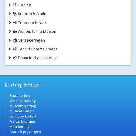
👚 Kleding
📚 Kranten & Bladen
📲 Telecom & Nuts
🏡 Wonen, tuin & klussen
🏠 Verzekeringen
📸 Tech & Entertainment
💳 Financieel en zakelijk
Korting & Meer
Beurs korting
Wellness korting
Museum Korting
Musical Korting
Bioscoop korting
Pretpark korting
Meer korting..
Gratis & prijsvragen