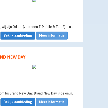
Hallo, wij zijn Odido. (voorheen T-Mobile & Tele2)Je nieuwe provider van Mobiel, Glasvezel en TV. Nieuw, en toch ook weer niet. Want met meer dan 6 miljoen klanten zijn we behoorlijk ervaren. We zijn hier om te laten zien hoe het ook kan.
Bekijk aanbieding
Meer informatie
ND NEW DAY
Welkom bij Brand New Day. Brand New Day is dé online pensioenbank van Nederland. In 2010 opgericht door de oprichters van BinckBank, om een alternatief te bieden voor de gevestigde orde waarin veel te veel voor je financiële producten betalen normaal was. Daarom biedt Brand New Day haar klanten een bourgondische service maar is calvinistisch in de kosten.
Bekijk aanbieding
Meer informatie