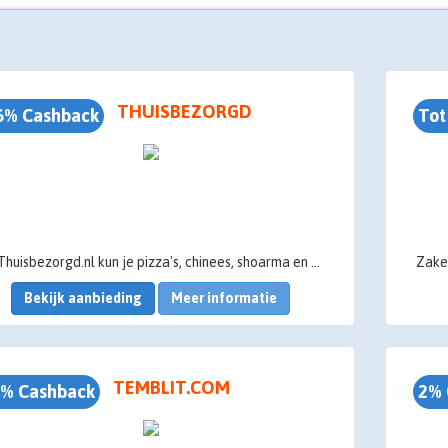
THUISBEZORGD
6% Cashback
Tot
Bij Thuisbezorgd.nl kun je pizza's, chinees, shoarma en veel meer lekkere gerechten online bestellen. Thuis en op kantoor!
Bekijk aanbieding
Meer informatie
TEMBLIT.COM
% Cashback
2% 