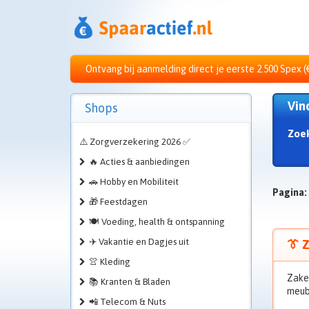
Ontvang bij aanmelding direct je eerste 2.500 Spex (
Vin
Shops
Zoe
⚠️ Zorgverzekering 2026 ✅
🔥 Acties & aanbiedingen
🚗 Hobby en Mobiliteit
Pagina:
🎁 Feestdagen
🍽️ Voeding, health & ontspanning
✈️ Vakantie en Dagjes uit
👔 Z
👚 Kleding
Zakel
📚 Kranten & Bladen
meubi
📲 Telecom & Nuts