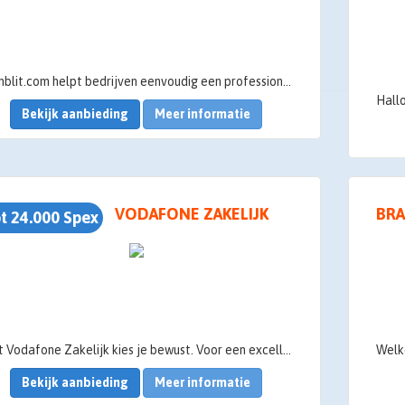
Temblit.com helpt bedrijven eenvoudig een professionele website te maken met moderne sjablonen, zelfs zonder technische kennis. Iedereen kan binnen 5 minuten een eigen website maken en aanpassen.
Bekijk aanbieding
Meer informatie
VODAFONE ZAKELIJK
BRA
t 24.000 Spex
Met Vodafone Zakelijk kies je bewust. Voor een excellent netwerk, premium service en een abonnement dat op jouw leven is afgestemd. Op ons krachtige netwerk. Vandaag, morgen, en in de toekomst.
Bekijk aanbieding
Meer informatie