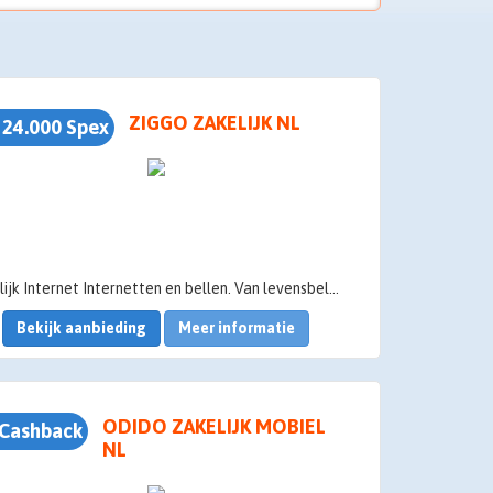
ZIGGO ZAKELIJK NL
 24.000 Spex
Zakelijk Internet Internetten en bellen. Van levensbelang voor u als ondernemer. Net als even ontspannen voor de tv na een harde werkdag. Onze Zakelijk Internet pakketten zijn altijd aan te passen. Verandert er iets in uw situatie? We bewegen gewoon met u mee.
Bekijk aanbieding
Meer informatie
ODIDO ZAKELIJK MOBIEL
Cashback
NL