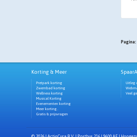
Pagina:
Korting & Meer
SpaarA
Pretpark korting
Uitleg 
Zwembad korting
Webma
Wellness korting
Veel g
Musical Korting
Evenementen korting
Meer korting..
Gratis & prijsvragen
© 2026 | ActioCura B.V. | Postbus 216 | 9600 AE | Hooge