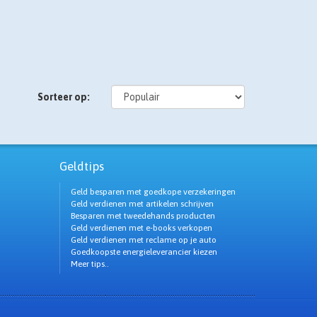
Sorteer op:
Geldtips
Geld besparen met goedkope verzekeringen
Geld verdienen met artikelen schrijven
Besparen met tweedehands producten
Geld verdienen met e-books verkopen
Geld verdienen met reclame op je auto
Goedkoopste energieleverancier kiezen
Meer tips..