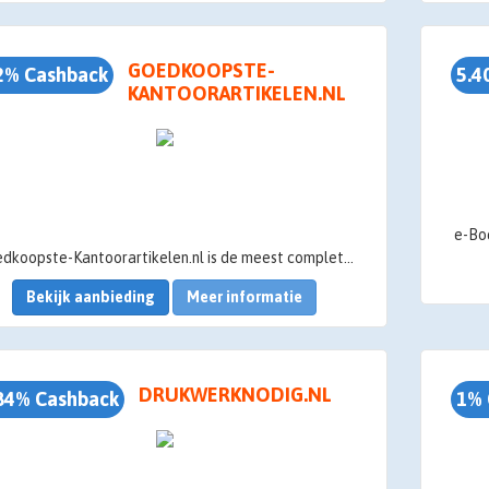
GOEDKOOPSTE-
2% Cashback
5.4
KANTOORARTIKELEN.NL
Goedkoopste-Kantoorartikelen.nl is de meest complete en voordeligste aanbieder van kantoorartikelen en computer- en printer supplies. In onze webshop vindt u meer dan 15.000 kantoorartikelen voor de laagste prijs, snel uit voorraad geleverd.
Bekijk aanbieding
Meer informatie
DRUKWERKNODIG.NL
84% Cashback
1% 