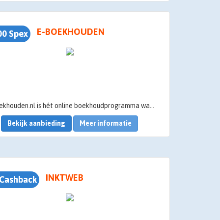
E-BOEKHOUDEN
00 Spex
e-Boekhouden.nl is hét online boekhoudprogramma waarmee iedere ondernemer, boekhouder, administratiekantoor, vereniging of stichting een professionele administratie kan voeren. Wij zijn één van de grootste online boekhoudprogramma's in Nederland
Bekijk aanbieding
Meer informatie
INKTWEB
Cashback