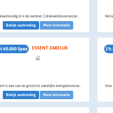
Drukwerknodig.nl is de nummer 1 drukwerkleverancier. In tegenstelling tot veel concurrenten heeft Drukwerknodig.nl de productie van het drukwerk volledig in eigen beheer. Hierdoor kan Drukwerknodig.nl snel leveren en de kwaliteit waarborgen.
Bekijk aanbieding
Meer informatie
ESSENT ZAKELIJK
t 40.000 Spex
1% 
Essent is een van de grootste zakelijke energieleveranciers van Nederland en continue in beweging en ontwikkeling. Niet alleen met altijd scherpe tarieven maar ook met een breed pakket dienstverlening op het gebied van verduurzaming en besparing.
Bekijk aanbieding
Meer informatie
Voordelen van Essent Zakelijk voor de klant