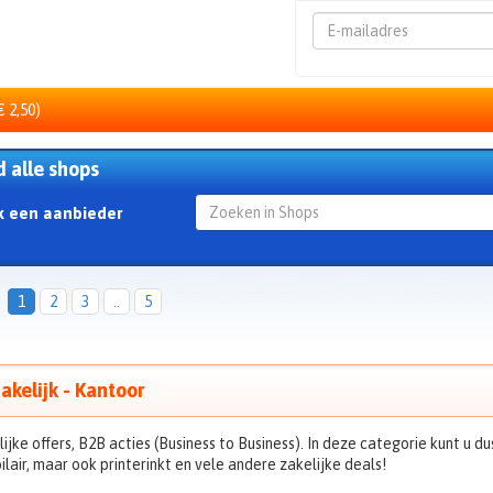
Emailadres
€ 2,50)
d alle shops
k een aanbieder
1
2
3
..
5
akelijk - Kantoor
ijke offers, B2B acties (Business to Business). In deze categorie kunt u 
lair, maar ook printerinkt en vele andere zakelijke deals!