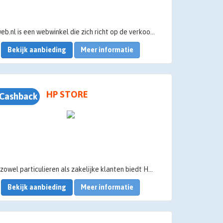
Inktweb.nl is een webwinkel die zich richt op de verkoop van Printer Consumables. Dit zijn onder andere inkt en toners voor printers, daarnaast verkopen we ook randartikelen zoals fotopapier, kantoorartikelen en bijvoorbeeld bekabeling.
Bekijk aanbieding
Meer informatie
HP STORE
Cashback
Voor zowel particulieren als zakelijke klanten biedt HP een breed scala van IT-producten en diensten aan: van computers, printers, monitoren en accessoires tot inkt, toners en papier.
Bekijk aanbieding
Meer informatie