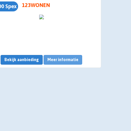
123WONEN
00 Spex
Bekijk aanbieding
Meer informatie