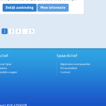
Bekijk aanbieding
Meer informatie
1
2
3
..
5
ctief
SpaarActief
over Spex
Algemene voorwaarden
sters
Privacybeleid
estelde vragen
Contact
zand | KVK 62506978