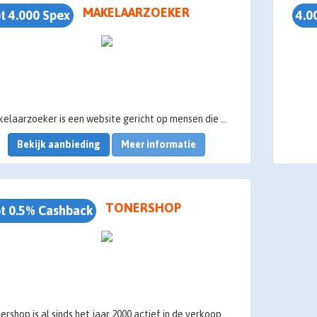
• Voordelig en duurzaam
MAKELAARZOEKER
t 4.000 Spex
4.0
• 24/7 online service
• Persoonlijk contact
• Eenvoudig en zorgeloos overstappen
Makelaarzoeker is een website gericht op mensen die wensen een huis te verkopen, aankopen of verhuren.
• Altijd scherpe tarieven
Bekijk aanbieding
Meer informatie
aagdrempelige manier kunnen mensen hun gegevens achterlaten waarna er door makelaars in hun regio contact opgenomen wordt.
TONERSHOP
t 0.5% Cashback
Tonershop is al sinds het jaar 2000 actief in de verkoop van printersupplies via internet.