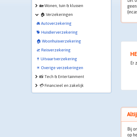
Let o
🏡 Wonen, tuin & klussen
geen 
(inca
🏠 Verzekeringen
🚘 Autoverzekering
🐕 Huisdierverzekering
🏠 Woonhuisverzekering
🛫 Reisverzekering
HE
✝️ Uitvaartverzekering
Er 
✴️ Overige verzekeringen
📸 Tech & Entertainment
💳 Financieel en zakelijk
Alti
Bij o
op h