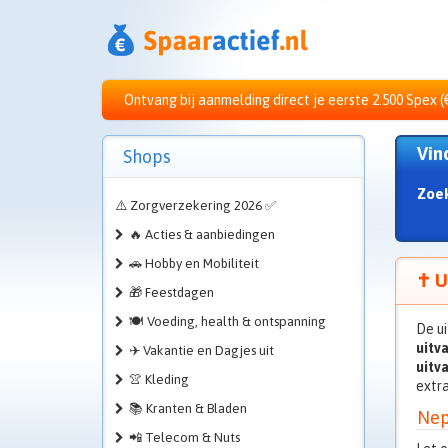
Ontvang bij aanmelding direct je eerste 2.500 Spex (
Vin
Shops
Zoe
⚠️ Zorgverzekering 2026 ✅
🔥 Acties & aanbiedingen
🚗 Hobby en Mobiliteit
✝️ U
🎁 Feestdagen
🍽️ Voeding, health & ontspanning
De ui
uitv
✈️ Vakantie en Dagjes uit
uitv
👚 Kleding
extra
📚 Kranten & Bladen
Nep
📲 Telecom & Nuts