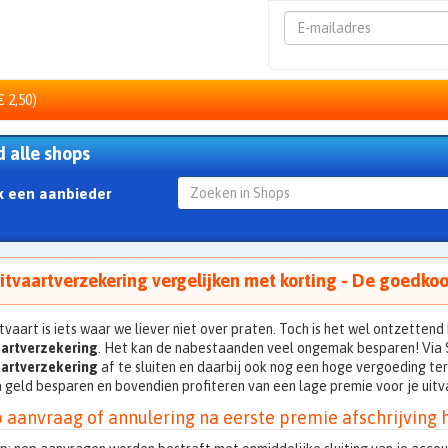
Emailadres
€ 2,50)
d alle shops
k een aanbieder
itvaartverzekering vergelijken met korting - De goedkoo
tvaart is iets waar we liever niet over praten. Toch is het wel ontzettend 
aartverzekering
. Het kan de nabestaanden veel ongemak besparen! Via 
aartverzekering
af te sluiten en daarbij ook nog een hoge vergoeding ter
 geld besparen en bovendien profiteren van een lage premie voor je uitv
 aanvraag of annulering na eerste premie afschrijving h