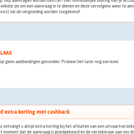
p: nep aanvragen worden bestraft met onmiddelijke sluiting van je acco
enkele zin om een aanvraag in te dienen en deze vervolgens weer te annu
sso's) zal de vergoeding worden toegekend!
LAAS
zijn geen aanbiedingen gevonden. Probeer het later nog een keer.
jd extra korting met cashback
ns ontvangt u altijd extra korting bij het afsluiten van een uitvaartverz
et moment dat de aanvraag is goedgekeurd en de verzekeraar aan ons do