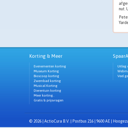
afges
nut. 
Peter
Yarde
Korting & Meer
SpaarA
Evenementen korting
Uitleg 
Museum Korting
Webma
Bioscoop korting
Veel g
Zwembad korting
Musical Korting
Dierentuin korting
Meer korting..
Gratis & prijsvragen
© 2026 | ActioCura B.V. | Postbus 216 | 9600 AE | Hooge