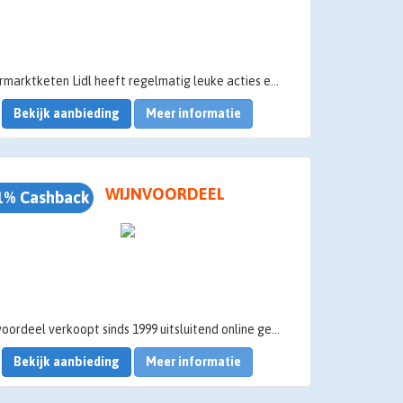
Supermarktketen Lidl heeft regelmatig leuke acties en aanbiedingen beschikbaar in de webshop. De Lidl webshop is razend populair vanwege de voordelige prijzen, maar dankzij Spaaractief.nl kun je nu nóg beter genieten van alle Lidl acties, want je krijgt extra korting door middel van cashback. Hoe dat precies werkt, lees je op deze pagina!
Bekijk aanbieding
Meer informatie
WIJNVOORDEEL
1% Cashback
Wijnvoordeel verkoopt sinds 1999 uitsluitend online gerenommeerde wijnen voor een spectaculair lage prijs. Dankzij een breed assortiment van meer dan 300 wijnen afkomstig uit alle toonaangevende wijngebieden over de hele wereld, genieten wijnliefhebbers van een fantastische wijnselectie. Bij
Bekijk aanbieding
Meer informatie