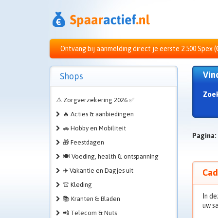
Ontvang bij aanmelding direct je eerste 2.500 Spex (
Vin
Shops
Zoe
⚠️ Zorgverzekering 2026 ✅
🔥 Acties & aanbiedingen
🚗 Hobby en Mobiliteit
Pagina:
🎁 Feestdagen
🍽️ Voeding, health & ontspanning
✈️ Vakantie en Dagjes uit
Cad
👚 Kleding
In de
📚 Kranten & Bladen
uw sa
📲 Telecom & Nuts