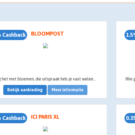
BLOOMPOST
 Cashback
1.5
Zeg het met bloemen, die uitspraak heb je vast weleens gehoord. Bloemen zijn namelijk ontzettend leuk om te krijgen, maar ook om te geven. Vaak doe je dit persoonlijk, maar misschien komt dat niet altijd goed uit. Bijvoorbeeld voor familie of vrienden die verder weg wonen. Bloompost is daar dé oplossing voor, want bloemen via de post geven kan tegenwoordig uitstekend via Bloompost!
Bekijk aanbieding
Meer informatie
ICI PARIS XL
 Cashback
0.3