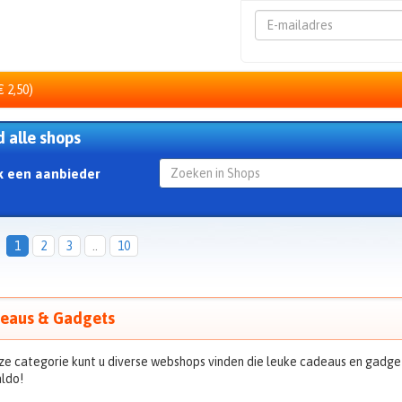
Emailadres
€ 2,50)
d alle shops
k een aanbieder
1
2
3
..
10
eaus & Gadgets
ze categorie kunt u diverse webshops vinden die leuke cadeaus en gadgets
ldo!