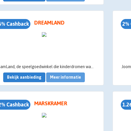
DREAMLAND
6% Cashback
2% 
DreamLand, de speelgoedwinkel die kinderdromen waarmaakt!
Bekijk aanbieding
Meer informatie
MARSKRAMER
2% Cashback
1.2