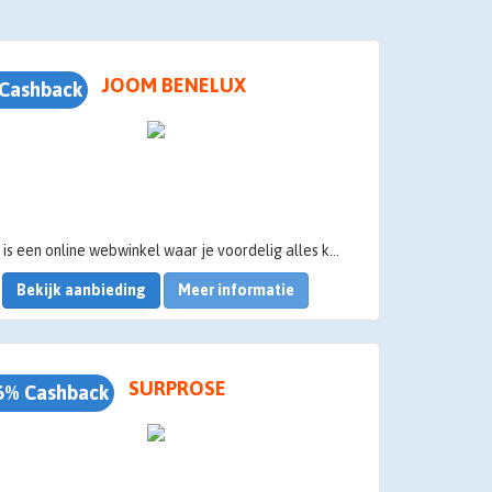
JOOM BENELUX
Cashback
Joom is een online webwinkel waar je voordelig alles kunt vinden dat je nodig hebt voor een gemakkelijk en gezond leven. Je kunt er terecht voor kleding, huishoudartikelen, beauty en gezondheidsproducten en zelfs aan elektronica ontbreekt het er niet. Wil je genieten van Joom korting en zo nog voordeliger winkelen? We leggen je graag uit hoe je Joom korting verkrijgt bij
Bekijk aanbieding
Meer informatie
SURPROSE
6% Cashback