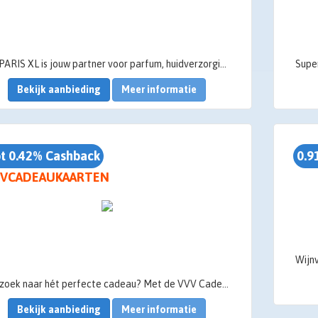
ICI PARIS XL is jouw partner voor parfum, huidverzorging en make-up. Dé nr. 1 beauty expert van België. Bijna 51 jaar lang rolt ICI PARIS XL dagelijks de roze loper uit voor zijn klanten. Iedereen is mooi, dat weten we bij ICI PARIS XL wel zeker. We helpen je graag om je nog mooier te doen voelen dan je nu al bent. Durf jezelf te zijn, voor 100%.
Bekijk aanbieding
Meer informatie
t 0.42% Cashback
0.9
VCADEAUKAARTEN
Op zoek naar hét perfecte cadeau? Met de VVV Cadeaukaart geef je een wereld aan cadeaus en oneindig veel belevenissen. Van woonwinkel tot wellness en van speelgoed tot pretpark!
Bekijk aanbieding
Meer informatie