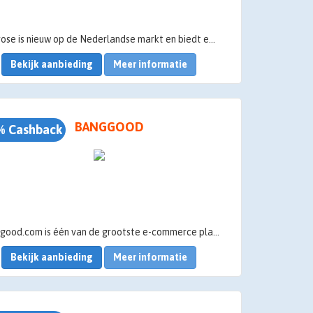
Surprose is nieuw op de Nederlandse markt en biedt een gegarandeerde tevredenheid aan haar klanten.
Bekijk aanbieding
Meer informatie
BANGGOOD
% Cashback
Banggood.com is één van de grootste e-commerce platformen in China. Hun doel is het geven van de beste deals voor kwaliteitsproducten met een hoge service en goede prijzen.
Bekijk aanbieding
Meer informatie