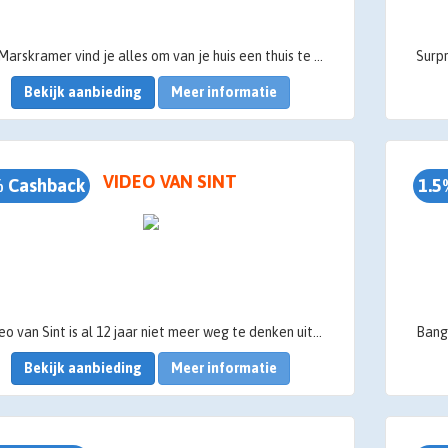
Bij Marskramer vind je alles om van je huis een thuis te maken – van keukengerei en huishoudelijke producten tot woonaccessoires en speelgoed, allemaal onder één dak!
Bekijk aanbieding
Meer informatie
VIDEO VAN SINT
 Cashback
1.5
Video van Sint is al 12 jaar niet meer weg te denken uit de Nederlandse en Belgische huiskamers. Video van Sint is een persoonlijke videoboodschap op dvd en/of download.
Bekijk aanbieding
Meer informatie
 videobericht spreekt Sinterklaas kinderen en volwassenen toe bij naam en weet de Sint van alles te vertellen over persoonlijke feitjes, zoals leeftijd, lievelingseten, hobby's en speciale gebeurtenissen. Naast de persoonlijke aandacht is er ieder jaar een gloednieuw avontuur.