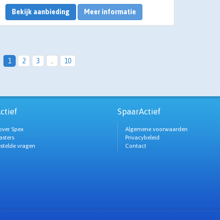
Bekijk aanbieding
Meer informatie
1
2
3
..
10
ctief
SpaarActief
over Spex
Algemene voorwaarden
sters
Privacybeleid
estelde vragen
Contact