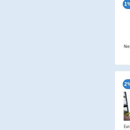
1%
2%