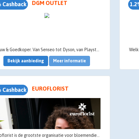
DGM OUTLET
 Cashback
1.2
Nieuw & Goedkoper. Van Senseo tot Dyson, van Playstation tot JBL. Van Tenson tot The North Face, van Polaroid tot Guess. Wij hebben alles! Dit zijn nieuwe artikelen met eventueel een verpakking die licht beschadigd is. Nieuw & Goedkoper dus.
Bekijk aanbieding
Meer informatie
EUROFLORIST
 Cashback
Euroflorist is de grootste organisatie voor bloemendiensten in Europa en is baanbrekend op het internet als het gaat om de verkoop van bloemen.