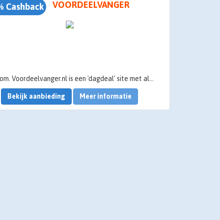
VOORDEELVANGER
% Cashback
Welkom. Voordeelvanger.nl is een 'dagdeal' site met als missie om iedere dag exclusieve aanbiedingen met hoge kortingen aan te bieden. Voordeelvanger.nl geloofd in betrouwbaarheid en weet dat de beste prijs niet alles is. Voordeelvanger.nl maakt de luxe dingen in het leven betaalbaar voor iedereen.
Bekijk aanbieding
Meer informatie