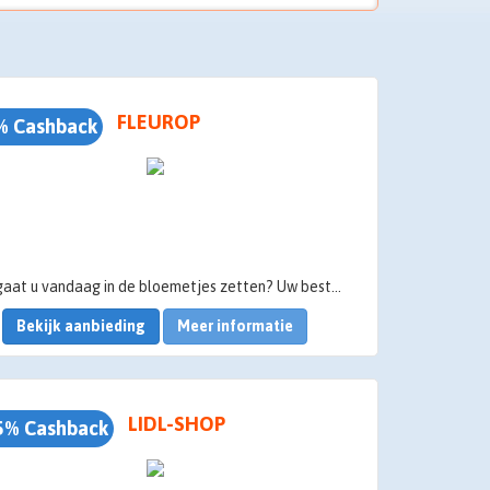
FLEUROP
% Cashback
Wie gaat u vandaag in de bloemetjes zetten? Uw beste vriendin is jarig, maar u woont aan de andere kant van het land. Uw collega is net bevallen en u wilt haar niet meteen storen. Bestel nu uw boeket via Fleurop-Interflora!
Bekijk aanbieding
Meer informatie
LIDL-SHOP
5% Cashback