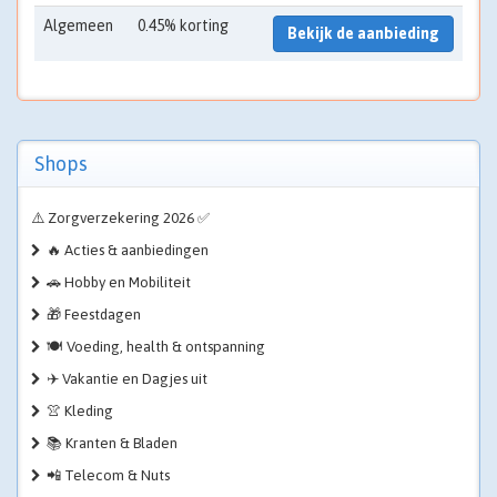
Algemeen
0.45% korting
Bekijk de aanbieding
Shops
⚠️ Zorgverzekering 2026 ✅
🔥 Acties & aanbiedingen
🚗 Hobby en Mobiliteit
🎁 Feestdagen
🍽️ Voeding, health & ontspanning
✈️ Vakantie en Dagjes uit
👚 Kleding
📚 Kranten & Bladen
📲 Telecom & Nuts