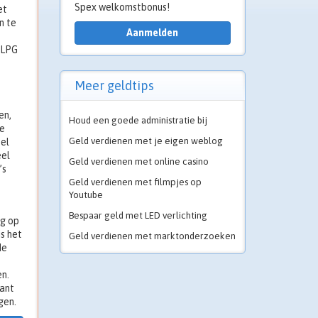
Spex welkomstbonus!
et
n te
Aanmelden
 LPG
Meer geldtips
en,
Houd een goede administratie bij
de
Geld verdienen met je eigen weblog
eel
eel
Geld verdienen met online casino
’s
Geld verdienen met filmpjes op
Youtube
Bespaar geld met LED verlichting
ng op
s het
Geld verdienen met marktonderzoeken
de
en.
want
gen.