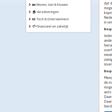
dat d
🏡 Wonen, tuin & klussen
mogel
🏠 Verzekeringen
kope
Neder
📸 Tech & Entertainment
in ve
💳 Financieel en zakelijk
Besp
Iede
ander
hieru
overh
minde
zuini
lever
Besp
Menig
de ma
mogel
auto.
Daarn
Daarn
hierd