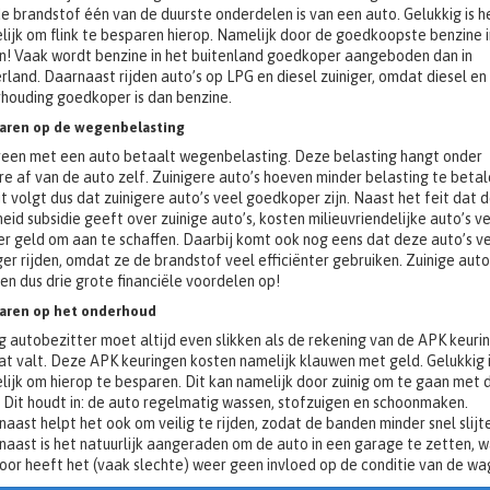
e brandstof één van de duurste onderdelen is van een auto. Gelukkig is h
ijk om flink te besparen hierop. Namelijk door de goedkoopste benzine i
n! Vaak wordt benzine in het buitenland goedkoper aangeboden dan in
land. Daarnaast rijden auto’s op LPG en diesel zuiniger, omdat diesel en
rhouding goedkoper is dan benzine.
aren op de wegenbelasting
reen met een auto betaalt wegenbelasting. Deze belasting hangt onder
e af van de auto zelf. Zuinigere auto’s hoeven minder belasting te betal
it volgt dus dat zuinigere auto’s veel goedkoper zijn. Naast het feit dat 
eid subsidie geeft over zuinige auto’s, kosten milieuvriendelijke auto’s v
r geld om aan te schaffen. Daarbij komt ook nog eens dat deze auto’s v
ger rijden, omdat ze de brandstof veel efficiënter gebruiken. Zuinige auto
en dus drie grote financiële voordelen op!
aren op het onderhoud
 autobezitter moet altijd even slikken als de rekening van de APK keuri
t valt. Deze APK keuringen kosten namelijk klauwen met geld. Gelukkig i
ijk om hierop te besparen. Dit kan namelijk door zuinig om te gaan met 
 Dit houdt in: de auto regelmatig wassen, stofzuigen en schoonmaken.
aast helpt het ook om veilig te rijden, zodat de banden minder snel slijt
aast is het natuurlijk aangeraden om de auto in een garage te zetten, 
oor heeft het (vaak slechte) weer geen invloed op de conditie van de wa