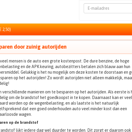
Emailadres
€ 2,50)
paren door zuinig autorijden
veel mensen is de auto een grote kostenpost. De dure benzine, de hoge
belasting en de APK keuring, autobezitters betalen zich blauw aan hun
ersmiddel. Gelukkig is het nu mogelijk om deze kosten te doorstaan en g
sparen op het autorijden! Zo wordt autorijden niet alleen makkelijk, maa
elig!
jn verschillende manieren om te besparen op het autorijden. Als eerste is 
elig om de brandstof het goedkoopst in te kopen. Daarnaast kan er veel
ard worden op de wegenbelasting, en als laatste is het natuurlijk
elfsprekend dat een goed onderhouden auto veel minder kost dan een
aarloosde wagen.
aren op de brandstof
andstof lijkt iedere dag wel duurder te worden. Dit zorgt er daarom ook