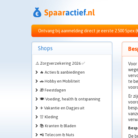
Ontvang bij aanmelding direct je eerste 2.500 Spex (
Shops
Bes
⚠️ Zorgverzekering 2026 ✅
Voor 
wegen
🔥 Acties & aanbiedingen
vervo
🚗 Hobby en Mobiliteit
te be
voord
🎁 Feestdagen
Er zi
🍽️ Voeding, health & ontspanning
voord
bespa
✈️ Vakantie en Dagjes uit
vanz
👚 Kleding
verw
📚 Kranten & Bladen
Besp
📲 Telecom & Nuts
De br