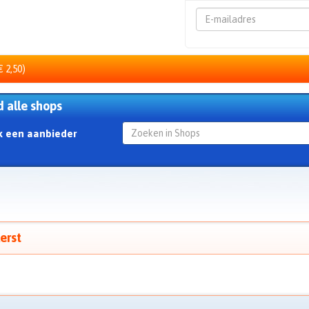
Emailadres
€ 2,50)
d alle shops
k een aanbieder
erst
t