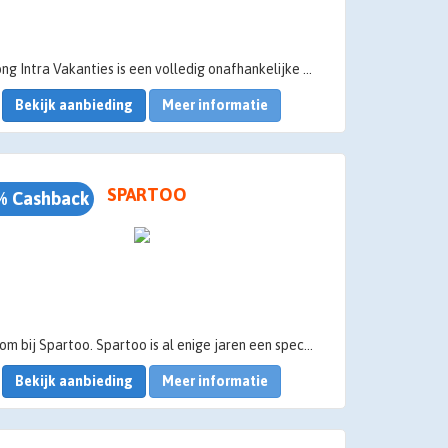
De Jong Intra Vakanties is een volledig onafhankelijke Nederlandse touroperator. Vakantie, een heerlijk vooruitzicht! Een periode waarin u volop gaat genieten en de dagelijkse verplichtingen even mag vergeten. Wij verdiepen ons in de vakantiewensen van onze klanten. Iedereen heeft per slot van rekening zo zijn eigen voorkeuren. Of u alleen, met uw partner, met uw gezin of in een groep wilt reizen, wij vullen het graag samen met u in. Welke vakantie u ook kiest, wij zorgen ervoor dat u een hele zorg minder heeft.
Bekijk aanbieding
Meer informatie
SPARTOO
% Cashback
Welkom bij Spartoo. Spartoo is al enige jaren een specialist in de online verkoop van schoenen, tassen en kleding. Hier vind je meer dan 1500 merken en 150.000 modellen waaruit Converse, New Balance, Birkenstock, Asics, Ash, Crocs, Vans, Timberland, Vero Moda, Diesel, Desigual,....
Bekijk aanbieding
Meer informatie