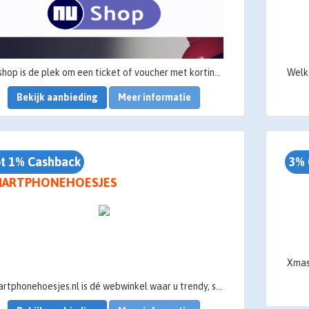
NUshop is de plek om een ticket of voucher met korting te kopen van de leukste attractieparken, dierentuinen, sauna's en hotels. NUshop heeft in de meeste gevallen de scherpste prijs door exclusieve deals. Daarnaast zijn er veel verschillende soorten producten met korting te vinden in de shop. Bekijk het volledige aanbod op shop.nu.nl
Bekijk aanbieding
Meer informatie
t 1% Cashback
3% 
MARTPHONEHOESJES
Smartphonehoesjes.nl is dé webwinkel waar u trendy, stijlvolle telefoonhoesjes en accessoires vindt voor uw smartphone, tablet en andere elektronica.