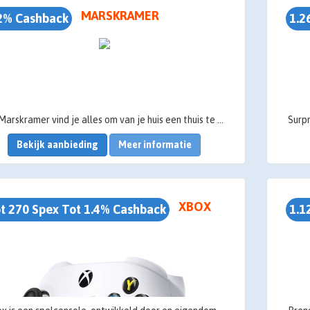
MARSKRAMER
2% Cashback
1.2
Bij Marskramer vind je alles om van je huis een thuis te maken – van keukengerei en huishoudelijke producten tot woonaccessoires en speelgoed, allemaal onder één dak!
Bekijk aanbieding
Meer informatie
XBOX
t 270 Spex Tot 1.4% Cashback
1.1