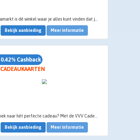
Mediamarkt is dé winkel waar je alles kunt vinden dat je nodig hebt voor je huishouden. Of het nu gaat om films, muziek of elektronica, Mediamarkt heeft een breed aanbod. Hoe prettig is het als je kunt winkelen bij Mediamarkt met korting door middel van cashback? Spaaractief.nl maakt het mogelijk! Hoe dat precies werkt, lees je op deze pagina. Bonprix korting via cashback: hoe werkt het?
Bekijk aanbieding
Meer informatie
 0.42% Cashback
VCADEAUKAARTEN
Op zoek naar hét perfecte cadeau? Met de VVV Cadeaukaart geef je een wereld aan cadeaus en oneindig veel belevenissen. Van woonwinkel tot wellness en van speelgoed tot pretpark!
Bekijk aanbieding
Meer informatie