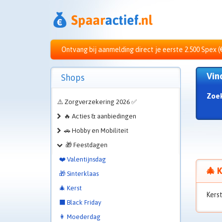
Ontvang bij aanmelding direct je eerste 2.500 Spex (
Vin
Shops
Zoe
⚠️ Zorgverzekering 2026 ✅
🔥 Acties & aanbiedingen
🚗 Hobby en Mobiliteit
🎁 Feestdagen
❤️ Valentijnsdag
🎄 K
🎁 Sinterklaas
🎄 Kerst
Kers
⬛ Black Friday
👩 Moederdag