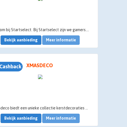
Welkom bij Startselect. Bij Startselect zijn we gamers. Het zit in ons DNA. Wij houden van games, gamers en de gaming cultuur. Maar we houden niet van kapotte CD’s, niet werkende CD-keys of wachten op producten die nooit arriveren. Als we een game hebben gekocht, willen we deze zo snel mogelijk spelen. Daarom hebben wij een betere manier bedacht.
Bekijk aanbieding
Meer informatie
XMASDECO
Cashback
Xmasdeco biedt een unieke collectie kerstdecoraties en is de eerste webwinkel in Europa met luxe alles-in-1-pakketten met alles dat je nodig hebt voor de mooist gedecoreerde kerstboom. Dit betekent eenvoudig de mooiste gedecoreerde kunstkerstboom bij jou thuist
Bekijk aanbieding
Meer informatie