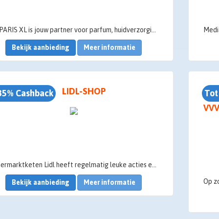
ICI PARIS XL is jouw partner voor parfum, huidverzorging en make-up. Dé nr. 1 beauty expert van België. Bijna 51 jaar lang rolt ICI PARIS XL dagelijks de roze loper uit voor zijn klanten. Iedereen is mooi, dat weten we bij ICI PARIS XL wel zeker. We helpen je graag om je nog mooier te doen voelen dan je nu al bent. Durf jezelf te zijn, voor 100%.
Bekijk aanbieding
Meer informatie
LIDL-SHOP
35% Cashback
Tot
VV
Supermarktketen Lidl heeft regelmatig leuke acties en aanbiedingen beschikbaar in de webshop. De Lidl webshop is razend populair vanwege de voordelige prijzen, maar dankzij Spaaractief.nl kun je nu nóg beter genieten van alle Lidl acties, want je krijgt extra korting door middel van cashback. Hoe dat precies werkt, lees je op deze pagina!
Bekijk aanbieding
Meer informatie