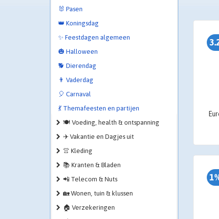
🐰 Pasen
👑 Koningsdag
✨ Feestdagen algemeen
3.
🎃 Halloween
🐕 Dierendag
👨 Vaderdag
🎈 Carnaval
💃 Themafeesten en partijen
🍽️ Voeding, health & ontspanning
✈️ Vakantie en Dagjes uit
👚 Kleding
📚 Kranten & Bladen
1%
📲 Telecom & Nuts
🏡 Wonen, tuin & klussen
🏠 Verzekeringen