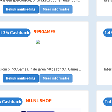
Xbox is een spelconsole, ontwikkeld door en eigendom van Microsoft. De spelconsole is geschikt voor aansluiting op een televisie of ander beeldscherm. Xbox biedt realistische graphics voor games. De online gamingservice van Xbox gaf Microsoft al vroeg een voordeel op de online gamemarkt en maakte het tot een sterke concurrent van andere spelconsoles. Wil je Xbox cashback en korting krijgen? We vertellen je graag meer.
Bekijk aanbieding
Meer informatie
999GAMES
t 3% Cashback
1.4
Welkom bij 999Games. In de jaren '90 begon 999 Games met het opschudden van de bordspellenmarkt in Nederland. En Inmiddels is dit spellenbedrijf niet meer weg te denken van de Nederlandse speeltafels. Want wie heeft er geen spel van 999 Games in de kast staan? Denk hierbij aan de spellen uit de Catan-reeks, Halli Galli, 30 Seconds, Regenwormen, Carcassonne en ga zo maar door.
Bekijk aanbieding
Meer informatie
Internetslagerij.nl is een van 
Ons uitgebreide as
NU.NL SHOP
 Cashback
Tot