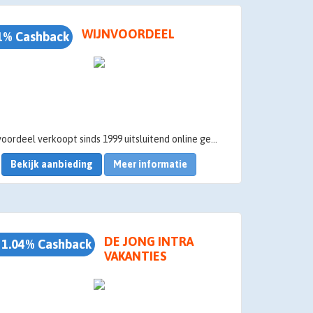
WIJNVOORDEEL
1% Cashback
Wijnvoordeel verkoopt sinds 1999 uitsluitend online gerenommeerde wijnen voor een spectaculair lage prijs. Dankzij een breed assortiment van meer dan 300 wijnen afkomstig uit alle toonaangevende wijngebieden over de hele wereld, genieten wijnliefhebbers van een fantastische wijnselectie. Bij
Bekijk aanbieding
Meer informatie
DE JONG INTRA
 1.04% Cashback
VAKANTIES