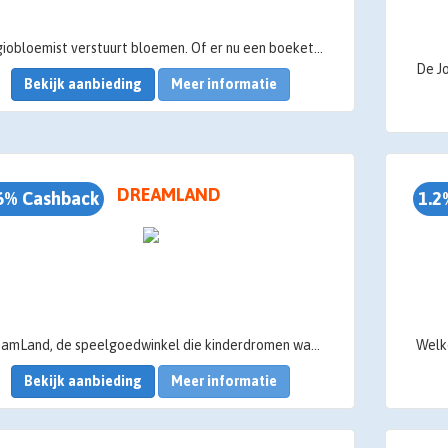
Regiobloemist verstuurt bloemen. Of er nu een boeket besteld wordt voor een adres in Amsterdam of Utrecht, dat maakt bij Regiobloemist niet uit.
Bekijk aanbieding
Meer informatie
ist garandeerd altijd verse bloemen met 7 dagen versgarantie voor iedere gelegenheid en iedere locatie. De beste kwaliteit voor de beste prijs.
DREAMLAND
6% Cashback
1.2
DreamLand, de speelgoedwinkel die kinderdromen waarmaakt!
Bekijk aanbieding
Meer informatie