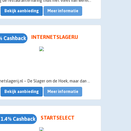
Breng de restaurantervaring thuis met vlees van wereldklasse. Bij The Meatlovers vind je vlees uit de beste streken van de wereld, geselecteerd door slagers met passie voor het vak. Van Black Angus tot Wagyu uit landen zoals Uruguay, Australië en Japan. Met ons ruime assortiment bieden wij voor ieder wat wils!
Bekijk aanbieding
Meer informatie
INTERNETSLAGERIJ
% Cashback
Internetslagerij.nl – De Slager om de Hoek, maar dan Online!
Bekijk aanbieding
Meer informatie
de eerste online slagerijen van Nederland en een pionier in de branche. Sinds 2013 leveren wij ambachtelijk gesneden, dagvers vlees rechtstreeks aan u. Waar veel aanbieders vleeshandelaren zijn, draait het bij ons om écht vakmanschap en de kwaliteit die je van een traditionele slager mag verwachten.
sortiment omvat alle meest voorkomende vleessoorten, waaronder rund, varken en kip, maar ook exclusieve vleesdelen en een hoogwaardig BBQ-assortiment, van eenvoudig tot zeer luxe.
STARTSELECT
 1.4% Cashback