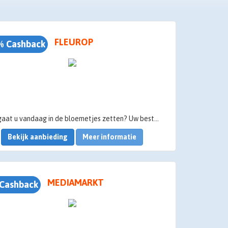
FLEUROP
% Cashback
Wie gaat u vandaag in de bloemetjes zetten? Uw beste vriendin is jarig, maar u woont aan de andere kant van het land. Uw collega is net bevallen en u wilt haar niet meteen storen. Bestel nu uw boeket via Fleurop-Interflora!
Bekijk aanbieding
Meer informatie
MEDIAMARKT
Cashback