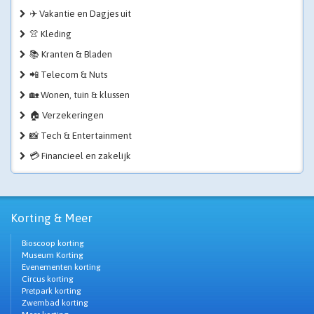
✈️ Vakantie en Dagjes uit
👚 Kleding
📚 Kranten & Bladen
📲 Telecom & Nuts
🏡 Wonen, tuin & klussen
🏠 Verzekeringen
📸 Tech & Entertainment
💳 Financieel en zakelijk
Korting & Meer
Bioscoop korting
Museum Korting
Evenementen korting
Circus korting
Pretpark korting
Zwembad korting